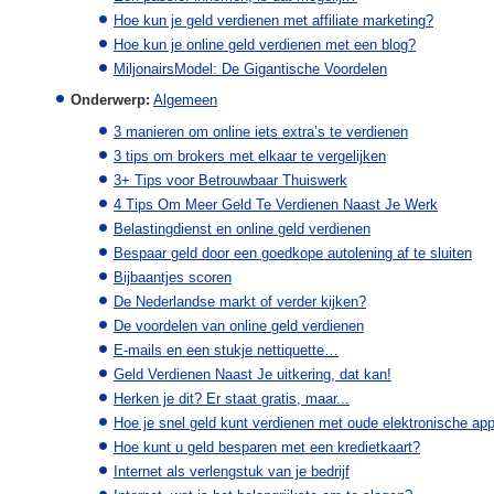
Hoe kun je geld verdienen met affiliate marketing?
Hoe kun je online geld verdienen met een blog?
MiljonairsModel: De Gigantische Voordelen
Onderwerp:
Algemeen
3 manieren om online iets extra’s te verdienen
3 tips om brokers met elkaar te vergelijken
3+ Tips voor Betrouwbaar Thuiswerk
4 Tips Om Meer Geld Te Verdienen Naast Je Werk
Belastingdienst en online geld verdienen
Bespaar geld door een goedkope autolening af te sluiten
Bijbaantjes scoren
De Nederlandse markt of verder kijken?
De voordelen van online geld verdienen
E-mails en een stukje nettiquette…
Geld Verdienen Naast Je uitkering, dat kan!
Herken je dit? Er staat gratis, maar...
Hoe je snel geld kunt verdienen met oude elektronische ap
Hoe kunt u geld besparen met een kredietkaart?
Internet als verlengstuk van je bedrijf