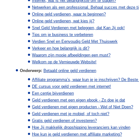
Internet, wat is het belangrijkste om te slagen?
Netwerken als een professional. Behaal succes met deze ti
Online geld verdienen, waar te beginnen?
Online geld verdienen, wat kies jij?
Snel Geld Verdienen met beleggen, dat Kan Jij ook!
Tips om je business te verbeteren
Verdien Snel en Eenvoudig Geld Met Thuiswerk
Verkeer en hoe belangrijk is dit?
Waarom zijn mooie afbeeldingen een must?
Welkom op de Vernieuwde Website!
Onderwerp:
Betaald online geld verdienen
Affiliate programma’s, waar kun je je inschrijven? De Best
DE cursus voor geld verdienen met internet!
Een centje bijverdienen
Geld verdienen met een eigen ebook - Zo doe je dat
Geld verdienen met eigen producten - Wel of Niet Doen?
Geld verdienen met je mobiel, of toch niet?
Gratis geld verdienen of investeren?
Hoe Jij makkelijk dropshipping leveranciers kan vinden
Hoe kun je geld verdienen met affiliate marketing?