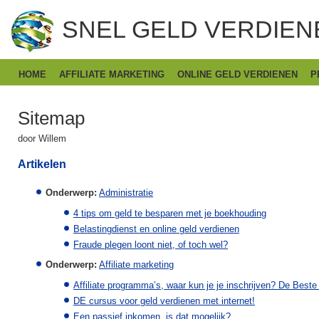
SNEL GELD VERDIEN
HOME
AFFILIATE MARKETING
ONLINE GELD VERDIENEN
P
Sitemap
door
Willem
Artikelen
Onderwerp:
Administratie
4 tips om geld te besparen met je boekhouding
Belastingdienst en online geld verdienen
Fraude plegen loont niet, of toch wel?
Onderwerp:
Affiliate marketing
Affiliate programma’s, waar kun je je inschrijven? De Best
DE cursus voor geld verdienen met internet!
Een passief inkomen, is dat mogelijk?