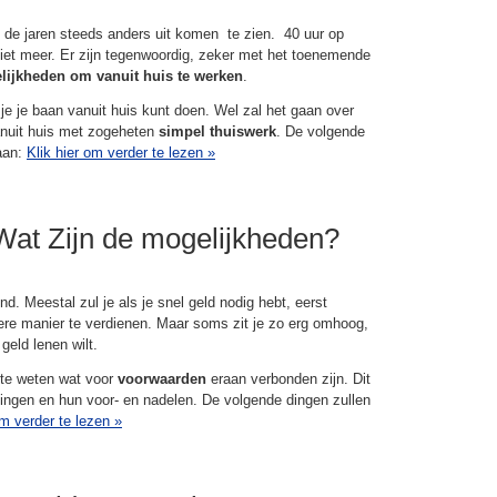
t de jaren steeds anders uit komen te zien. 40 uur op
 niet meer. Er zijn tegenwoordig, zeker met het toenemende
ijkheden om vanuit huis te werken
.
e je je baan vanuit huis kunt doen. Wel zal het gaan over
anuit huis met zogeheten
simpel thuiswerk
. De volgende
gaan:
Klik hier om verder te lezen
»
Wat Zijn de mogelijkheden?
nd. Meestal zul je als je snel geld nodig hebt, eerst
ere manier te verdienen. Maar soms zit je zo erg omhoog,
geld lenen wilt.
 te weten wat voor
voorwaarden
eraan verbonden zijn. Dit
eningen en hun voor- en nadelen. De volgende dingen zullen
om verder te lezen
»