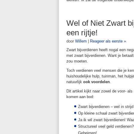
Wel of Niet Zwart 
een rijtje!
door
Willem
|
Reageer als eerste »
Zwart bijverdienen heeft nogal een nega
met zwart bijverdienen. Want je betaalt
zou moeten.
Toch verdienen veel mensen die je kent
huishoudelijke hulp, tuinman, het hulpj
natuurlijk
ook voordelen
.
Dit artikel kijkt naar zowel de voor- a
komen aan bod:
Zwart bijverdienen – wel in strij
Op kleine schaal zwart bijverdi
Ja ik wil zwart bijverdienen! Waa
Structureel veel geld verdienen
Geheimen!