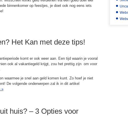
n. Misschien klinkt geld verdienen via een goed doel wel
Soci
goede binnenkomer op feestjes, je doet ook nog eens iets
Unca
e!
Webs
Webw
n? Het Kan met deze tips!
ntieperiode komt er ook weer aan. Een tijd waarin je vooral
hien ook al vakantiegeld krijgt, zou het prettig zijn om voor
.
eren waarmee je snel aan geld komen kunt. Zo hoef je niet
ent! De volgende onderwerpen zal ik in dit artikel
n
»
it huis? – 3 Opties voor