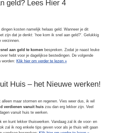
n geld? Lees Hier 4
e dingen kosten namelijk helaas geld. Wanneer je dit
zijn dat je denkt: ‘hoe kom ik snel aan geld?’. Gelukkig
e verzinnen.
snel aan geld te komen
bespreken. Zodat je naast leuke
ver hebt voor je dagelijkse bestedingen. De volgende
n worden:
Klik hier om verder te lezen
»
uit Huis – het Nieuwe werken!
et alleen maar stormen en regenen. Vies weer dus, ik wil
d verdienen vanuit huis
zou dan erg lekker zijn. Veel
dagen vanuit huis te werken.
rk en kunt lekker thuiswerken. Vandaag zal ik de voor- en
 zal ik nog enkele tips geven voor als je thuis wilt gaan
en vandaag bespreken:
Klik hier om verder te lezen
»