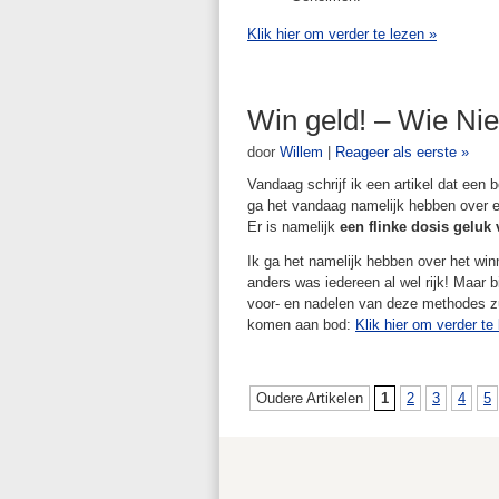
Klik hier om verder te lezen
»
Win geld! – Wie Nie
door
Willem
|
Reageer als eerste »
Vandaag schrijf ik een artikel dat een 
ga het vandaag namelijk hebben over e
Er is namelijk
een flinke dosis geluk
Ik ga het namelijk hebben over het win
anders was iedereen al wel rijk! Maar 
voor- en nadelen van deze methodes z
komen aan bod:
Klik hier om verder te
Oudere Artikelen
1
2
3
4
5