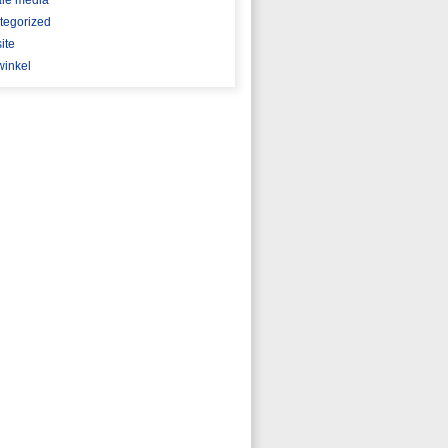
ale media
tegorized
ite
inkel