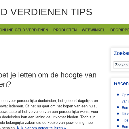
D VERDIENEN TIPS
ONLINE GELD VERDIENEN
PRODUCTEN
WEBWINKEL
BEGRIPPE
Zoeke
et je letten om de hoogte van
nen?
Recent
Op w
enen voor persoonlijke doeleinden, het gebeurt dagelijks en
van 
owat iedereen. Of het nu gaat om het kopen van een huis,
Een 
euwe auto of het vervullen van een persoonlijke wens, voor
Dit 
n doeleinden kan een lening de uitkomst bieden. Toch zijn
Tips
ele belangrijke zaken die de keuze van jouw lening mee
Een 
n bepalen.
Klik hier om verder te lezen
»