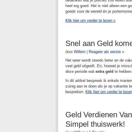
bedenken wat je precies zou willen doe
heel erg goed. Het is niet alleen een 
goeds voor de wereld én je portemonne
Klik hier om verder te lezen
»
Snel aan Geld kome
door
Willem
|
Reageer als eerste »
Het weer wordt steeds beter en de vaka
veel geld uitgeeft. En, hoewel je missc
deze periode wat
extra geld
te hebben
In dit artikel bespreek ik enkele mani
zuinig aan te doen als je op vakantie b
bespreken:
Klik hier om verder te leze
Geld Verdienen Vanu
Simpel thuiswerk!