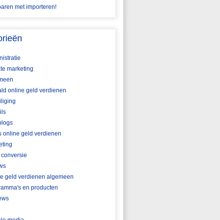
aren met importeren!
orieën
istratie
iate marketing
meen
ld online geld verdienen
liging
ils
blogs
s online geld verdienen
eting
 conversie
ws
ne geld verdienen algemeen
ramma's en producten
ews