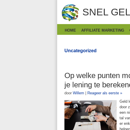
SNEL GEL
HOME
AFFILIATE MARKETING
Uncategorized
Op welke punten mo
je lening te bereke
door
Willem
|
Reageer als eerste »
Geld l
door z
een ni
tal va
er enk
helpe