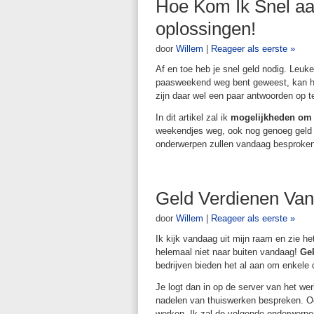
Hoe Kom Ik Snel aa
oplossingen!
door
Willem
|
Reageer als eerste »
Af en toe heb je snel geld nodig. Leuk
paasweekend weg bent geweest, kan het 
zijn daar wel een paar antwoorden op t
In dit artikel zal ik
mogelijkheden om 
weekendjes weg, ook nog genoeg geld o
onderwerpen zullen vandaag besproke
Geld Verdienen Van
door
Willem
|
Reageer als eerste »
Ik kijk vandaag uit mijn raam en zie h
helemaal niet naar buiten vandaag!
Gel
bedrijven bieden het al aan om enkele 
Je logt dan in op de server van het we
nadelen van thuiswerken bespreken. Ook
werken. Ik zal de volgende onderwerp