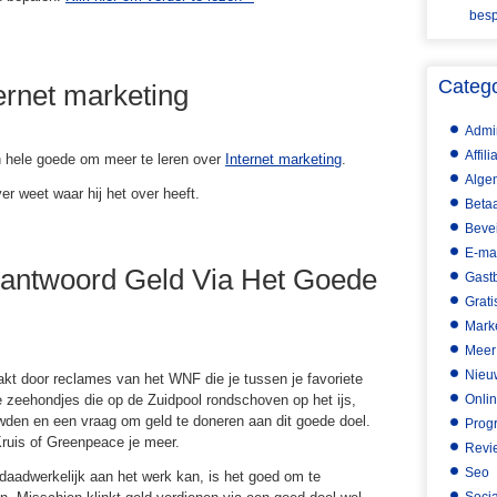
besp
Categ
ernet marketing
Admin
Affil
en hele goede om meer te leren over
Internet marketing
.
Alge
ver weet waar hij het over heeft.
Betaa
Bevei
E-ma
rantwoord Geld Via Het Goede
Gast
Grati
Mark
Meer
Nieu
akt door reclames van het WNF die je tussen je favoriete
zeehondjes die op de Zuidpool rondschoven op het ijs,
Onli
den en een vraag om geld te doneren aan dit goede doel.
Prog
ruis of Greenpeace je meer.
Revi
Seo
e daadwerkelijk aan het werk kan, is het goed om te