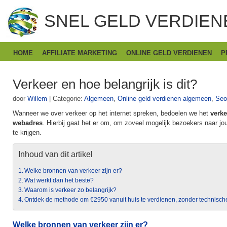
SNEL GELD VERDIEN
HOME
AFFILIATE MARKETING
ONLINE GELD VERDIENEN
P
Verkeer en hoe belangrijk is dit?
door
Willem
|
Categorie:
Algemeen
,
Online geld verdienen algemeen
,
Seo
Wanneer we over verkeer op het internet spreken, bedoelen we het
verke
webadres
. Hierbij gaat het er om, om zoveel mogelijk bezoekers naar j
te krijgen.
Inhoud van dit artikel
Welke bronnen van verkeer zijn er?
Wat werkt dan het beste?
Waarom is verkeer zo belangrijk?
Ontdek de methode om €2950 vanuit huis te verdienen, zonder technisch
Welke bronnen van verkeer zijn er?