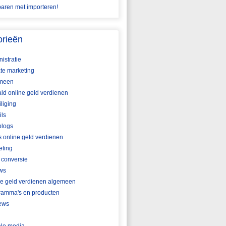
aren met importeren!
orieën
istratie
iate marketing
meen
ld online geld verdienen
liging
ils
blogs
s online geld verdienen
eting
 conversie
ws
ne geld verdienen algemeen
ramma's en producten
ews