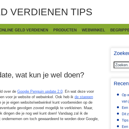
D VERDIENEN TIPS
ONLINE GELD VERDIENEN
PRODUCTEN
WEBWINKEL
BEGRIPPE
Zoeke
ate, wat kun je wel doen?
Recent
eld over de
Google Penguin update 2.0
. En wat deze voor
Op w
en voor je website of webwinkel. Ook heb ik
de stappen
van 
 je je eigen website/webwinkel kunt voorbereiden op de
eventuele gevolgen zoveel mogelijk te verkleinen. Maar,
Een 
ook dingen die je nog wel kunt doen! Vandaag zal ik de
Dit 
nt ondernemen om toch gewaardeerd te worden door Google,
Tips
Een 