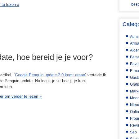
r te lezen
»
besp
Categ
Admin
Affil
Alge
te, hoe bereid je je voor?
Betaa
Bevei
E-ma
 artikel “
Google Penguin update 2.0 komt eraan
” vertelde ik
Gast
e Penguin update. Nu leg ik je uit hoe jij je kunt
Grati
reiden.
Mark
ier om verder te lezen
»
Meer
Nieu
Onli
Prog
Revi
Seo