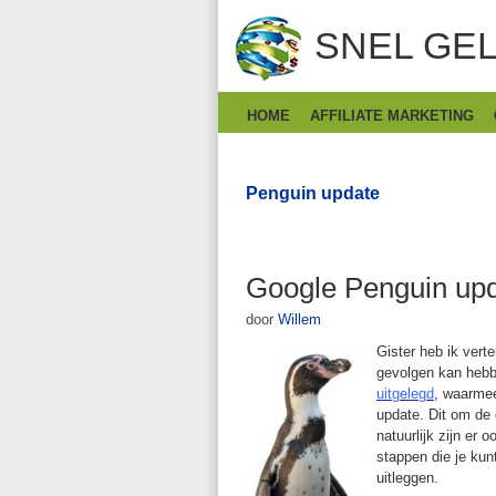
SNEL GEL
HOME
AFFILIATE MARKETING
Penguin update
Google Penguin upd
door
Willem
Gister heb ik vert
gevolgen kan hebb
uitgelegd
, waarmee
update. Dit om de 
natuurlijk zijn er 
stappen die je ku
uitleggen.