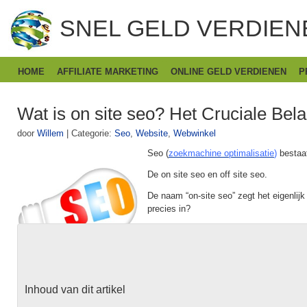
SNEL GELD VERDIEN
HOME
AFFILIATE MARKETING
ONLINE GELD VERDIENEN
P
Wat is on site seo? Het Cruciale Bel
door
Willem
|
Categorie:
Seo
,
Website
,
Webwinkel
Seo (
zoekmachine optimalisatie
)
bestaat
De on site seo en off site seo.
De naam “on-site seo” zegt het eigenlijk
precies in?
Inhoud van dit artikel