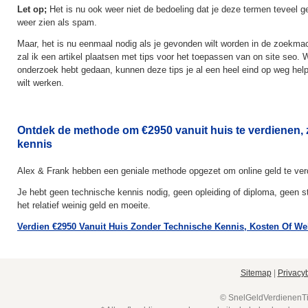
Let op;
Het is nu ook weer niet de bedoeling dat je deze termen teveel g
weer zien als spam.
Maar, het is nu eenmaal nodig als je gevonden wilt worden in de zoekma
zal ik een artikel plaatsen met tips voor het toepassen van on site seo. 
onderzoek hebt gedaan, kunnen deze tips je al een heel eind op weg help
wilt werken.
Ontdek de methode om €2950 vanuit huis te verdienen,
kennis
Alex & Frank hebben een geniale methode opgezet om online geld te ver
Je hebt geen technische kennis nodig, geen opleiding of diploma, geen st
het relatief weinig geld en moeite.
Verdien €2950 Vanuit Huis Zonder Technische Kennis, Kosten Of We
Sitemap
|
Privacy
© SnelGeldVerdienenTip