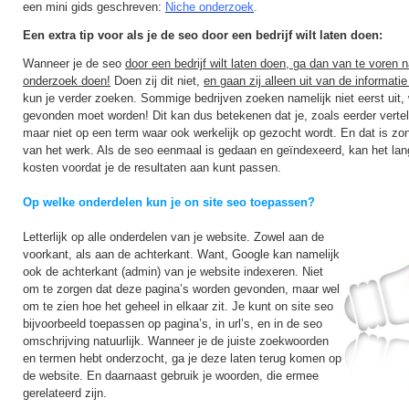
een mini gids geschreven:
Niche onderzoek
.
Een extra tip voor als je de seo door een bedrijf wilt laten doen:
Wanneer je de seo
door een bedrijf wilt laten doen, ga dan van te voren n
onderzoek doen!
Doen zij dit niet,
en gaan zij alleen uit van de informatie
kun je verder zoeken. Sommige bedrijven zoeken namelijk niet eerst uit, w
gevonden moet worden! Dit kan dus betekenen dat je, zoals eerder verte
maar niet op een term waar ook werkelijk op gezocht wordt. En dat is zo
van het werk. Als de seo eenmaal is gedaan en geïndexeerd, kan het lan
kosten voordat je de resultaten aan kunt passen.
Op welke onderdelen kun je on site seo toepassen?
Letterlijk op alle onderdelen van je website. Zowel aan de
voorkant, als aan de achterkant. Want, Google kan namelijk
ook de achterkant (admin) van je website indexeren. Niet
om te zorgen dat deze pagina’s worden gevonden, maar wel
om te zien hoe het geheel in elkaar zit. Je kunt on site seo
bijvoorbeeld toepassen op pagina’s, in url’s, en in de seo
omschrijving natuurlijk. Wanneer je de juiste zoekwoorden
en termen hebt onderzocht, ga je deze laten terug komen op
de website. En daarnaast gebruik je woorden, die ermee
gerelateerd zijn.