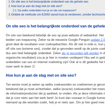
On site seo is het belangrijkste onderdeel van de gehele seo
Hoe kun je aan de slag met on site seo?
Op welke onderdelen kun je on site seo toepassen?
Ontdek de methode om €2950 vanuit huis te verdienen, zonder technisch
On site seo is het belangrijkste onderdeel van de gehel
On site seo betekend letterlijk de seo op jouw website of webwinkel. Het
beiden van toepassing. Zeker na de nieuwste Google Penguin
update 2.0
groot deel de resultaten voor zoekopdrachten. Als dit niet in orde is, kun 
off site seo (externe seo), zonder dat je gevonden wordt op de juiste zoe
dus een heel belangrijk onderdeel. Zeker
als je gevonden wilt worden
in d
organische resultaten) zou je je hier in moeten verdiepen! Hou wel in ge
onderdelen van seo en internet marketing zijn! Ook al is dit gedeelte het b
meer werk te doen 🙂
Hoe kun je aan de slag met on site seo?
Ten eerste moet je weten op welke zoekwoorden en zoektermen je gevond
betekend dat je moet achterhalen, welke (exacte) zoekwoorden het mees
de informatie/producten die jij aanbied, te vinden. Als je deze informatie 
dat je voor niets aan het werk bent! Je kunt dan vooraan in Google kome
niemand op die woorden zoekt, heb je er niets aan. Om je hier goed mee 